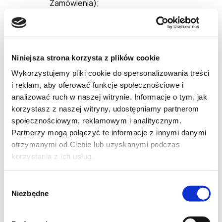
Zamówienia);
płatność elektroniczna (w tym przypadku
realizacja Zamówienia rozpoczęta zostanie
po przesłaniu Klientowi przez Sprzedawcę
potwierdzenia przyjęcia Zamówienia oraz po
Niniejsza strona korzysta z plików cookie
otrzymaniu przez Sprzedawcę informacji z
Wykorzystujemy pliki cookie do spersonalizowania treści
systemu agenta rozliczeniowego o
i reklam, aby oferować funkcje społecznościowe i
dokonaniu płatności przez Klienta, zaś
analizować ruch w naszej witrynie. Informacje o tym, jak
wysyłka dokonana zostanie niezwłocznie po
skompletowaniu Zamówienia).
korzystasz z naszej witryny, udostępniamy partnerom
społecznościowym, reklamowym i analitycznym.
Sprzedawca na stronach internetowych Sklepu
Partnerzy mogą połączyć te informacje z innymi danymi
informuje Klienta o terminie w jakim jest on
otrzymanymi od Ciebie lub uzyskanymi podczas
zobowiązany dokonać płatności za Zamówienie.
korzystania z ich usług.
W przypadku braku płatności przez Klienta w
terminie, o którym mowa w zdaniu poprzednim,
Sprzedawca po uprzednim bezskutecznym
Wybór
wezwaniu do zapłaty z wyznaczeniem
Niezbędne
zgody
stosownego terminu może odstąpić od Umowy na
podstawie art. 491 Kodeksu Cywilnego.