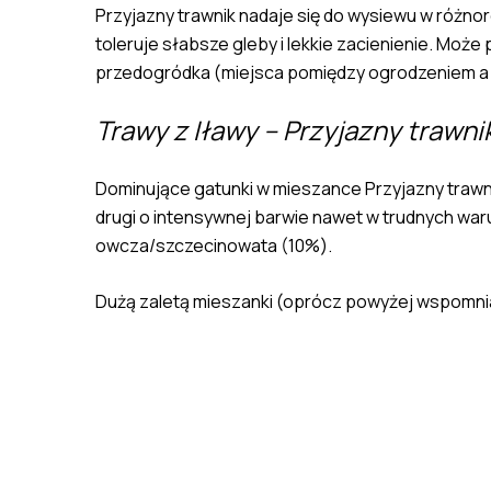
Przyjazny trawnik nadaje się do wysiewu w różnor
toleruje słabsze gleby i lekkie zacienienie. Moż
przedogródka (miejsca pomiędzy ogrodzeniem a c
Trawy z Iławy – Przyjazny trawnik
Dominujące gatunki w mieszance Przyjazny trawni
drugi o intensywnej barwie nawet w trudnych war
owcza/szczecinowata (10%).
Dużą zaletą mieszanki (oprócz powyżej wspomnia