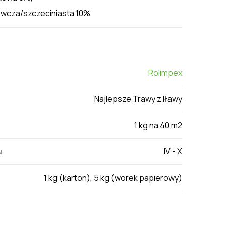
wcza/szczeciniasta 10%
Rolimpex
Najlepsze Trawy z Iławy
1 kg na 40 m2
u
IV - X
1 kg (karton), 5 kg (worek papierowy)