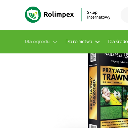
Rolimpex
Dla ogrodu
Mieszanki trawnikowe
Traw
Dla ogrodu
Dla rolnictwa
Dla środ