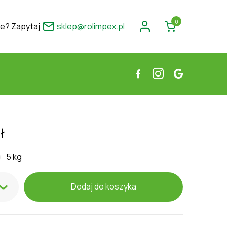
0
ie? Zapytaj
sklep@rolimpex.pl
rawy z Iławy
ny trawnik
ł
5 kg
Dodaj do koszyka