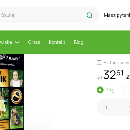
y uniwersalne
Przyjazny trawnik
Masz pytan
Najlepsze T
Przyjaz
owiska
O nas
Kontakt
Blog
Historia ceny
32
61
z
od
1 kg
1