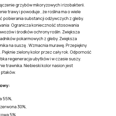
ączenie grzybów mikoryzowych i rizobakterii.
nie trawy i powoduje , że roślina ma o wiele
ć pobierania substancji odżywczych z gleby.
wania: Ogranicza konieczność stosowania
wozów i środków ochrony roślin. Zwiększa
adników pokarmowych z gleby. Zwiększa
nika na suszę . Wzmacnia murawę. Przepiękny
. Pięknie zielony kolor przez cały rok. Odporność
bka regeneracja ubytków i w czasie suszy.
ie trawnika. Niebieski kolor nasion jest
 ptaków.
towy:
ła 55%,
czerwona 30%,
ąkowa 5%,