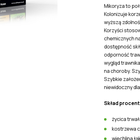
Mikoryza to poł
Kolonizuje korze
wyższą zdolnoś
Korzyści stoso
chemicznych na
dostępność skł
odporność traw
wygląd trawnika
na choroby. Szy
Szybkie założen
niewidoczny dla
Skład procen
życica trwa
kostrzewa 
wiechlina ł