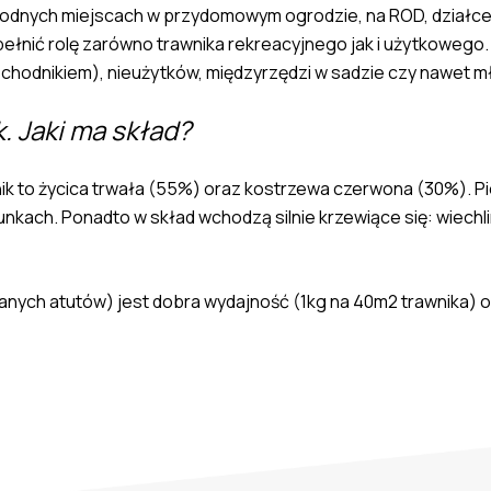
odnych miejscach w przydomowym ogrodzie, na ROD, działce let
e pełnić rolę zarówno trawnika rekreacyjnego jak i użytkowego
hodnikiem), nieużytków, międzyrzędzi w sadzie czy nawet m
. Jaki ma skład?
k to życica trwała (55%) oraz kostrzewa czerwona (30%). Pi
unkach. Ponadto w skład wchodzą silnie krzewiące się: wiechl
nych atutów) jest dobra wydajność (1kg na 40m2 trawnika) or