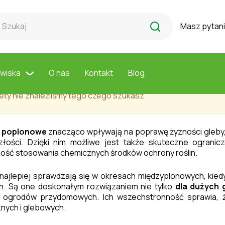
nowe - Agronas VIP
Masz pytan
ona poplonowe - Agronas VIP
owiska
O nas
Kontakt
Blog
ety nie znaleźliśmy tego czego szukasz
 poplonowe
znacząco wpływają na poprawę żyzności gleby, 
złości. Dzięki nim możliwe jest także skuteczne ogranic
ość stosowania chemicznych środków ochrony roślin.
najlepiej sprawdzają się w okresach międzyplonowych, kied
h. Są one doskonałym rozwiązaniem nie tylko
dla dużych 
 i ogrodów przydomowych. Ich wszechstronność sprawia
znych i glebowych.