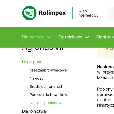
Rolimpex
Agronas VIP
Dla ogrodu
Nasiona poplo
Nasiona
Nasi
poplonowe -
Dla ogrodu
Dla rolnictwa
Dla środ
Agronas VIP
Niest
Dla ogrodu
Nasiona
Mieszanki trawnikowe
w przys
konieczn
Nawozy
Środki ochrony roślin
Poplony 
uprawac
Podłoża do trawników
działek
Nasiona poplonowe
klimatyc
Dla rolnictwa