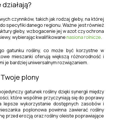
 działają?
ych czynników, takich jak rodzaj gleby, na której
do specyfiki danego regionu. Ważne jest również
ruktury gleby, wzbogacenie jej w azot czy ochrona
siewy, wybierając kwalifikowane
nasiona rolnicze
.
go gatunku rośliny, co może być korzystne w
kowe mieszanki oferują większą różnorodność i
 je bardziej uniwersalnym rozwiązaniem.
 Twoje plony
pojedynczy gatunek rośliny dzięki synergii między
ości, które wspólnie przyczyniają się do poprawy
na lepsze wykorzystanie dostępnych zasobów i
ieszanka poplonowa powinna zawierać rośliny
 przed erozją oraz rośliny oleiste poprawiające