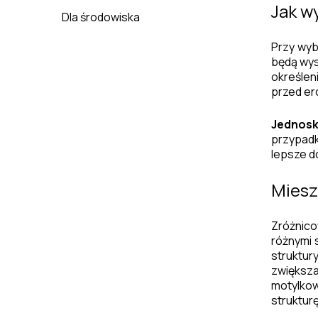
Jak w
Dla środowiska
Przy wy
będą wys
określen
przed er
Jednosk
przypadk
lepsze d
Miesz
Zróżnic
różnymi 
struktu
zwiększ
motylkow
strukturę