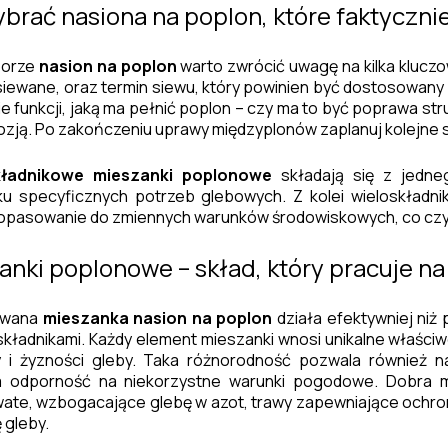
ybrać nasiona na poplon, które faktycznie
borze
nasion na poplon
warto zwrócić uwagę na kilka kluczow
iewane, oraz termin siewu, który powinien być dostosowany 
ie funkcji, jaką ma pełnić poplon – czy ma to być poprawa st
ozją. Po zakończeniu uprawy międzyplonów zaplanuj kolejne 
ładnikowe mieszanki poplonowe
składają się z jedne
u specyficznych potrzeb glebowych. Z kolei wieloskładni
opasowanie do zmiennych warunków środowiskowych, co czyni
anki poplonowe – skład, który pracuje na
owana
mieszanka nasion na poplon
działa efektywniej niż 
składnikami. Każdy element mieszanki wnosi unikalne właściw
ry i żyzności gleby. Taka różnorodność pozwala również 
a odporność na niekorzystne warunki pogodowe. Dobra m
ate, wzbogacające glebę w azot, trawy zapewniające ochronę
 gleby.